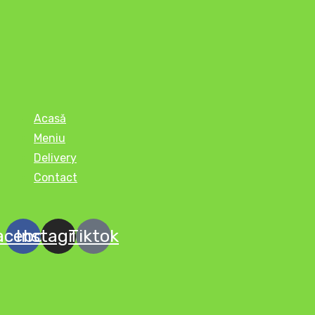
Acasă
Meniu
Delivery
Contact
acebook
Instagram
Tiktok