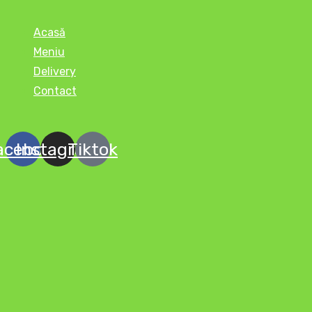
Acasă
Meniu
Delivery
Contact
acebook
Instagram
Tiktok